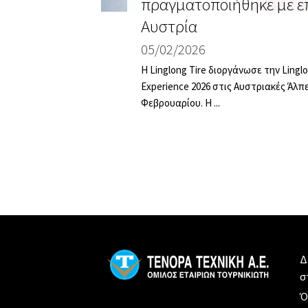
Of
πραγματοποιήθηκε με επ
er
Αυστρία
05/02/2026
is among
Η Linglong Tire διοργάνωσε την Linglo
Experience 2026 στις Αυστριακές Άλπε
Φεβρουαρίου. H ...
Δ
σ
Ό