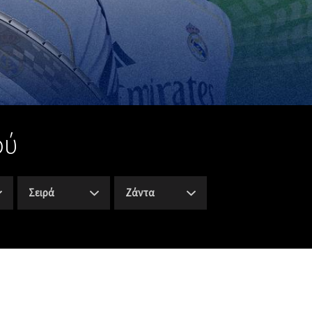
ού
Σειρά
Ζάντα