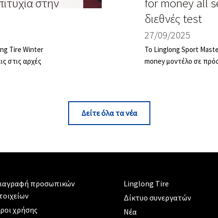
ιτυχία στην
for money all 
διεθνές test
27/09/2025
ng Tire Winter
Το Linglong Sport Maste
ις στις αρχές
money μοντέλο σε πρόσ
Δείτε όλα τα νέα
ιαγραφή προσωπικών
Linglong Tire
τοιχείων
Δίκτυο συνεργατών
ροι χρήσης
Νέα