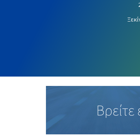
Ξεκί
Βρείτε