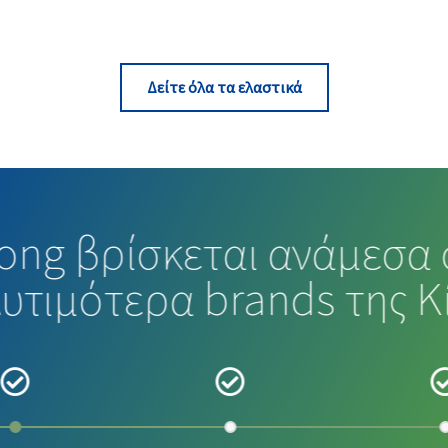
Δείτε όλα τα ελαστικά
long βρίσκεται ανάμεσα 
υτιμότερα brands της Κ