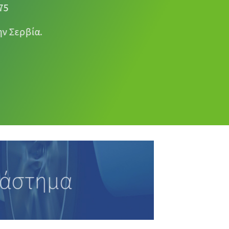
75
ν Σερβία.
τάστημα