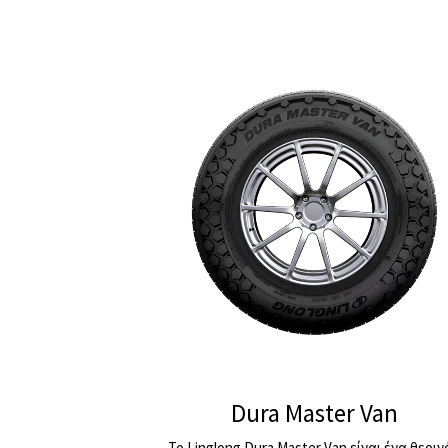
Dura Master Van
Το Linglong Dura Master Van είναι ένα θερινό