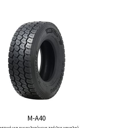
M-A40
αστικό για ρυμουλκούμενο τρέιλερ χαμηλού