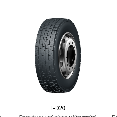
L-D20
...
Ελαστικό για ρυμουλκούμενο τρέιλερ χαμηλού
Ελ