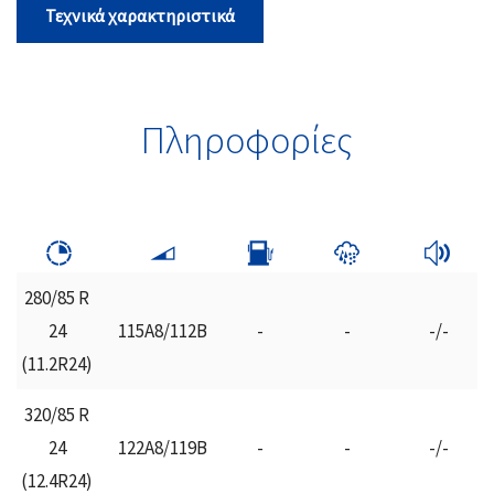
Τεχνικά χαρακτηριστικά
Πληροφορίες
280/85 R
24
115A8/112B
-
-
-/-
(11.2R24)
320/85 R
24
122Α8/119Β
-
-
-/-
(12.4R24)