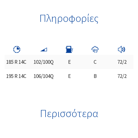
Πληροφορίες
185 R 14C
102/100Q
E
C
72/2
195 R 14C
106/104Q
E
B
72/2
Περισσότερα